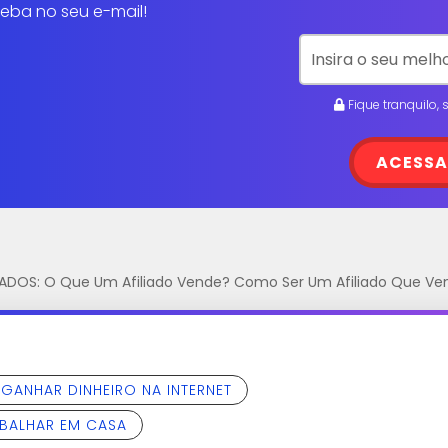
eba no seu e-mail!
Fique tranquilo,
ACESSA
LIADOS: O Que Um Afiliado Vende? Como Ser Um Afiliado Que Ve
GANHAR DINHEIRO NA INTERNET
BALHAR EM CASA