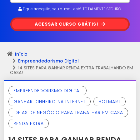
Fique tranquilo, seu e-mail está TOTALMENTE SEGURO.
ACESSAR CURSO GRÁTIS!
Início
Empreendedorismo Digital
14 SITES PARA GANHAR RENDA EXTRA TRABALHANDO EM
CASA!
EMPREENDEDORISMO DIGITAL
GANHAR DINHEIRO NA INTERNET
HOTMART
IDEIAS DE NEGÓCIO PARA TRABALHAR EM CASA
RENDA EXTRA
14 SITES PARA GANHAR RENDA