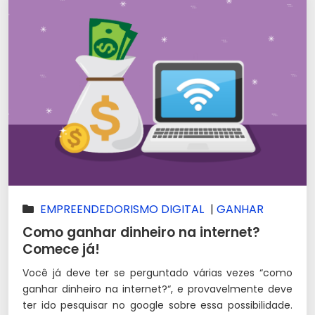
EMPREENDEDORISMO DIGITAL
|
GANHAR
DINHEIRO NA INTERNET
|
HOTMART
|
Como ganhar dinheiro na internet?
MARKETING DE AFILIADOS
|
RENDA EXTRA
Comece já!
Você já deve ter se perguntado várias vezes “como
ganhar dinheiro na internet?“, e provavelmente deve
ter ido pesquisar no google sobre essa possibilidade.