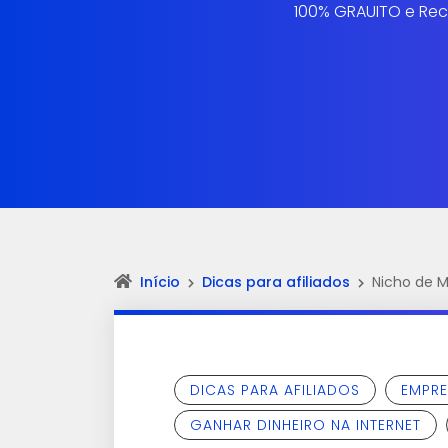
100% GRAUITO e Rec
Início
Dicas para afiliados
Nicho de M
DICAS PARA AFILIADOS
EMPRE
GANHAR DINHEIRO NA INTERNET